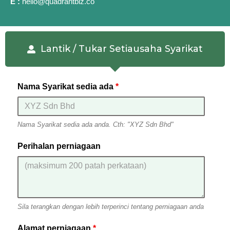
E :
hello@quadrantbiz.co
Lantik / Tukar Setiausaha Syarikat
Nama Syarikat sedia ada
*
Nama Syarikat sedia ada anda. Cth: "XYZ Sdn Bhd"
Perihalan perniagaan
Sila terangkan dengan lebih terperinci tentang perniagaan anda
Alamat perniagaan
*