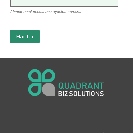
Alamat emel setiausaha syarikat semasa